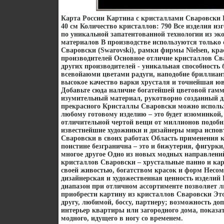
Карта России Картина с кристаллами Сваровски 
40 см Количество кристаллов: 790 Все изделия и
по уникальной запатентованной технологии из э
материалов В производстве используются только
Сваровски (Swarovski), рамки фирмы Nielsen, кра
производителей Основное отличие кристаллов Св
других производителей - уникальная способность 
всевойаюми цветами радуги, наподобие бриллиан
высокое качество варки хрусталя и точнейшая ю
Добавьте сюда наличие богатейшей цветовой гамм
изумительный материал, рукотворно созданный д
прекрасного Кристаллы Сваровски можно использ
любому готовому изделию – это будет изюминкой,
отличительной чертой вещи от миллионов подоб
известнейшие художники и дизайнеры мира испо
Сваровски в своих работах Область применения 
поистине безгранична – это и бижутерия, фигурки,
многое другое Одно из новых модных направлени
кристаллов Сваровски – хрустальные панно и к
своей живостью, богатством красок и форм Несо
дизайнерская и художественная ценность издели
диапазон при отличном ассортименте позволяет
приобрести картину из кристаллов Сваровски Эт
другу, любимой, боссу, партнеру; возможность до
интерьер квартиры или загородного дома, показат
модного, идущего в ногу со временем.