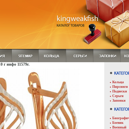
0 г инфо 11579r.
Кольца
Пирсинги
Подвески
Серьги
Запонки
Биографи
Боевик
Военный