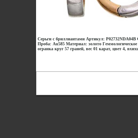
Серьги с бриллиантами Артикул: P02732NDA04B С
Проба: Au585 Материал: золото Гeммологическое 
огранка круг 57 граней, вес 01 карат, цвет 4, вхих