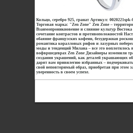
Кольцо, серебро 925, гранат Артикул: 0020221spk-
Торговая марка: "Zen Zone" Zen Zone – территор
Взаимопроникновение и слияние культур Востока 
сочетание контрастов и противоположностей Наст
обаяние французских кофеин, безудержная роско
романтика коралловых рифов и лазурных побере
моды и тенденций Милана – все это воплотилось
вофвршедеврах Zen Zone Дизайнеры изменили тр
создания украшений, как деталей украшающих о
дарят вам привилегию избранных – подчеркивать,
свой неповторимый образ, приобретая при этом з
уверенность в своем успехе.