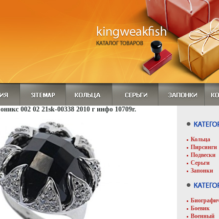
 оникс 002 02 21sk-00338 2010 г инфо 10709r.
Кольца
Пирсинги
Подвески
Серьги
Запонки
Биографи
Боевик
Военный