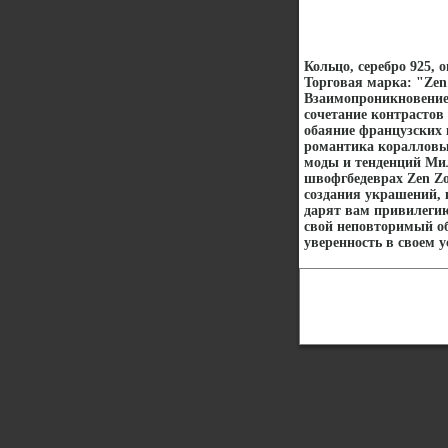
Кольцо, серебро 925, 
Торговая марка: "Zen
Взаимопроникновение 
сочетание контрастов
обаяние французских 
романтика коралловы
моды и тенденций Мил
швофгбедеврах Zen Z
создания украшений,
дарят вам привилегию
свой неповторимый об
уверенность в своем у