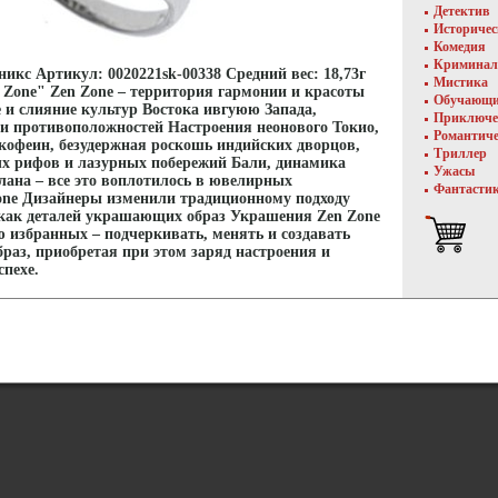
Детектив
Историче
Комедия
Криминал
оникс Артикул: 0020221sk-00338 Средний вес: 18,73г
Мистика
 Zone" Zen Zone – территория гармонии и красоты
Обучающ
и слияние культур Востока ивгуюю Запада,
Приключе
 и противоположностей Настроения неонового Токио,
Романтич
кофеин, безудержная роскошь индийских дворцов,
Триллер
х рифов и лазурных побережий Бали, динамика
Ужасы
ана – все это воплотилось в ювелирных
Фантасти
one Дизайнеры изменили традиционному подходу
 как деталей украшающих образ Украшения Zen Zone
 избранных – подчеркивать, менять и создавать
раз, приобретая при этом заряд настроения и
спехе.