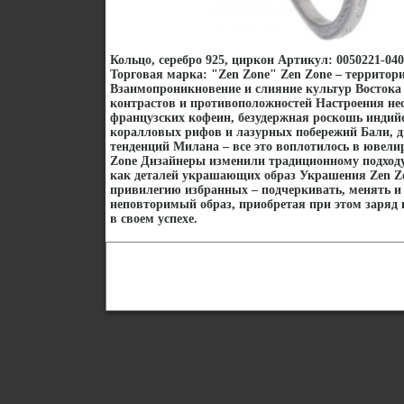
Кольцо, серебро 925, циркон Артикул: 0050221-040
Торговая марка: "Zen Zone" Zen Zone – территор
Взаимопроникновение и слияние культур Востока 
контрастов и противоположностей Настроения нео
французских кофеин, безудержная роскошь индий
коралловых рифов и лазурных побережий Бали, 
тенденций Милана – все это воплотилось в ювел
Zone Дизайнеры изменили традиционному подходу
как деталей украшающих образ Украшения Zen Z
привилегию избранных – подчеркивать, менять и 
неповторимый образ, приобретая при этом заряд 
в своем успехе.