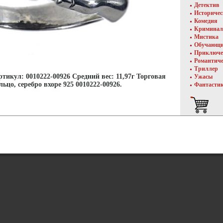
Детектив
Историче
Комедия
Криминал
Мистика
Обучающ
Приключе
Романтич
Триллер
ртикул: 0010222-00926 Средний вес: 11,97г Торговая
Ужасы
ьцо, серебро вхоре 925 0010222-00926.
Фантасти