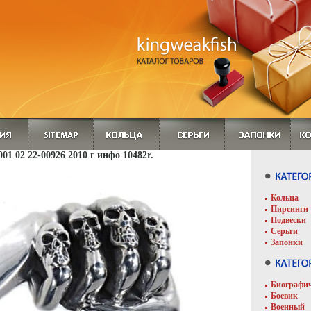
001 02 22-00926 2010 г инфо 10482r.
Кольца
Пирсинги
Подвески
Серьги
Запонки
Биографи
Боевик
Военный