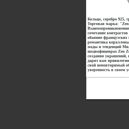
Кольцо, серебро 925, 
Торговая марка: "Zen
Взаимопроникновение 
сочетание контрастов
обаяние французских 
романтика коралловы
моды и тенденций Мил
шедвофицеврах Zen Z
создания украшений,
дарят вам привилегию
свой неповторимый об
уверенность в своем у