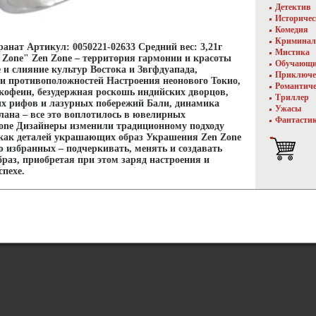
Детектив
Историче
Комедия
Криминал
гранат Артикул: 0050221-02633 Средний вес: 3,21г
Мистика
 Zone" Zen Zone – территория гармонии и красоты
Обучающ
и слияние культур Востока и Звгфдуапада,
Приключе
 и противоположностей Настроения неонового Токио,
Романтич
кофеин, безудержная роскошь индийских дворцов,
Триллер
х рифов и лазурных побережий Бали, динамика
Ужасы
ана – все это воплотилось в ювелирных
Фантасти
one Дизайнеры изменили традиционному подходу
 как деталей украшающих образ Украшения Zen Zone
 избранных – подчеркивать, менять и создавать
раз, приобретая при этом заряд настроения и
спехе.