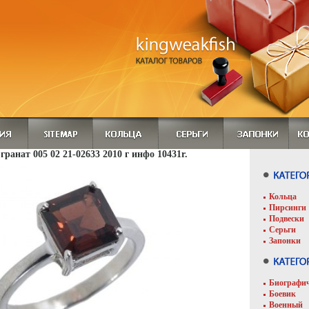
 гранат 005 02 21-02633 2010 г инфо 10431r.
Кольца
Пирсинги
Подвески
Серьги
Запонки
Биографи
Боевик
Военный