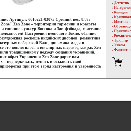
Детектив
Историче
Комедия
Криминал
оникс Артикул: 0010221-03075 Средний вес: 8,87г
Мистика
 Zone" Zen Zone – территория гармонии и красоты
Обучающ
и слияние культур Востока и Завгфзбпада, сочетание
Приключе
положностей Настроения неонового Токио, обаяние
Романтич
безудержная роскошь индийских дворцов, романтика
Триллер
лазурных побережий Бали, динамика моды и
Ужасы
се это воплотилось в ювелирных шедевофкъврах Zen
Фантасти
нили традиционному подходу создания украшений,
щих образ Украшения Zen Zone дарят вам
 – подчеркивать, менять и создавать свой
приобретая при этом заряд настроения и уверенность