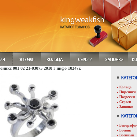
 оникс 001 02 21-03075 2010 г инфо 10247r.
Кольца
Пирсинги
Подвески
Серьги
Запонки
Биографи
Боевик
Военный