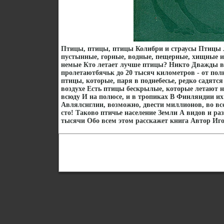
Птицы, птицы, птицы Колибри и страусы Птицы 
пустынные, горные, водные, пещерные, хищные 
немые Кто летает лучше птицы? Никто Дважды в
пролетаютбячьк до 20 тысяч километров - от пол
птицы, которые, паря в поднебесье, редко садятся
воздухе Есть птицы бескрылые, которые летают 
всюду И на полюсе, и в тропиках В Финляндии и
Авлялснглии, возможно, двести миллионов, во вс
сто! Таково птичье население Земли А видов и ра
тысячи Обо всем этом расскажет книга Автор И