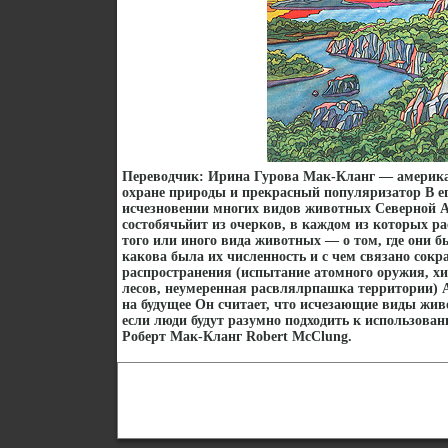
Переводчик: Ирина Гурова Мак-Кланг — американ
охране природы и прекрасный популяризатор В ег
исчезновении многих видов животных Северной 
состобячьйит из очерков, в каждом из которых ра
того или иного вида животных — о том, где они 
какова была их численность и с чем связано сокр
распространения (испытание атомного оружия, 
лесов, неумеренная расвлялрпашка территории) 
на будущее Он считает, что исчезающие виды жив
если люди будут разумно подходить к использов
Роберт Мак-Кланг Robert McClung.