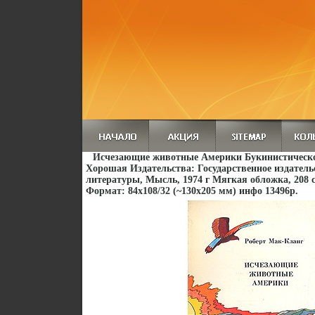
Исчезающие животные Америки Букинистическо
Хорошая Издательства: Государственное издатель
литературы, Мысль, 1974 г Мягкая обложка, 208 с
Формат: 84x108/32 (~130х205 мм) инфо 13496p.