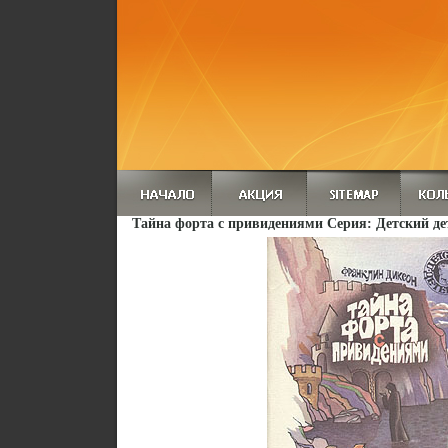
Тайна форта с привидениями Серия: Детский де