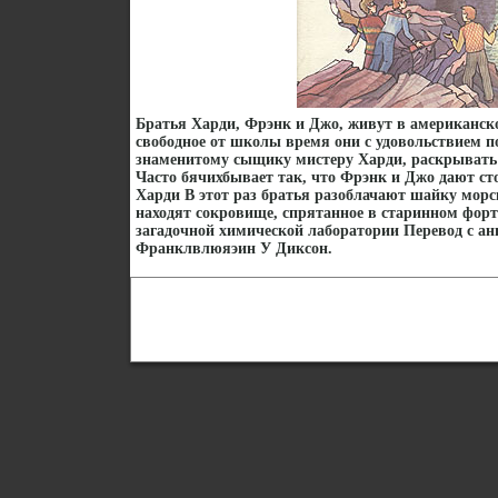
Братья Харди, Фрэнк и Джо, живут в американск
свободное от школы время они с удовольствием п
знаменитому сыщику мистеру Харди, раскрывать
Часто бячихбывает так, что Фрэнк и Джо дают ст
Харди В этот раз братья разоблачают шайку морс
находят сокровище, спрятанное в старинном форте
загадочной химической лаборатории Перевод с ан
Франклвлюяэин У Диксон.