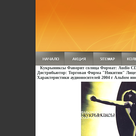
Кукрыниксы Фаворит солнца Формат: Audio CD 
Дистрибьютор: Торговая Фирма "Никитин" Лице
Характеристики аудионосителей 2004 г Альбом ин