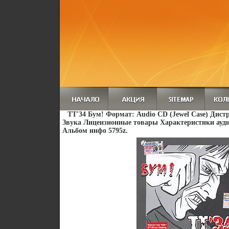
ТТ'34 Бум! Формат: Audio CD (Jewel Case) Дис
Звука Лицензионные товары Характеристики ауди
Альбом инфо 5795z.