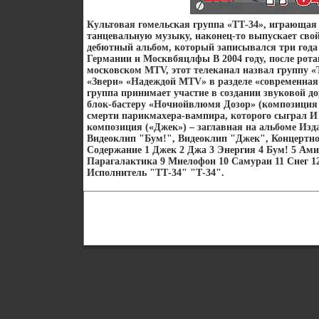
Культовая гомельская группа «ТТ-34», играюща
танцевальную музыку, наконец-то выпускает сво
дебютный альбом, который записывался три года 
Германии и Москвбяцлфы В 2004 году, после рота
московском MTV, этот телеканал назвал группу «
«Звери» «Надеждой MTV» в разделе «современная 
группа принимает участие в создании звуковой д
блок-бастеру «Ночнойвлюмя Дозор» (композиция 
смерти парикмахера-вампира, которого сыграл И
композиция («Джек») – заглавная на альбоме Изд
Видеоклип "Бум!", Видеоклип "Джек", Концертно
Содержание 1 Джек 2 Джа 3 Энергия 4 Бум! 5 Ами
Парагалактика 9 Миелофон 10 Самураи 11 Снег 1
Исполнитель "ТТ-34" "Т-34".