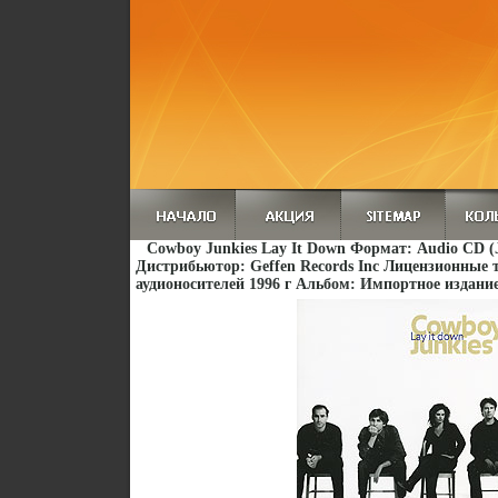
Cowboy Junkies Lay It Down Формат: Audio CD (J
Дистрибьютор: Geffen Records Inc Лицензионные
аудионосителей 1996 г Альбом: Импортное издание