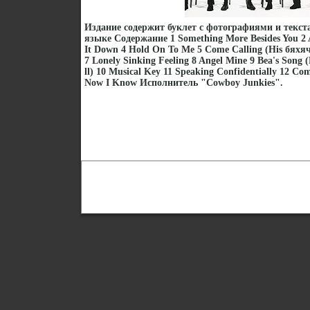
Издание содержит буклет с фотографиями и текст
языке Содержание 1 Something More Besides You 2 
It Down 4 Hold On To Me 5 Come Calling (His бяхяч
7 Lonely Sinking Feeling 8 Angel Mine 9 Bea's Song (
ll) 10 Musical Key 11 Speaking Confidentially 12 Co
Now I Know Исполнитель "Cowboy Junkies".