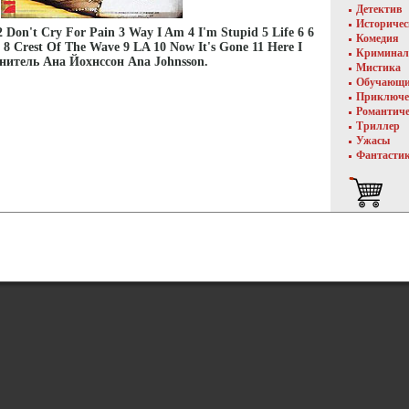
Детектив
Историче
Don't Cry For Pain 3 Way I Am 4 I'm Stupid 5 Life 6 6
Комедия
 8 Crest Of The Wave 9 LA 10 Now It's Gone 11 Here I
Криминал
нитель Ана Йохнссон Ana Johnsson.
Мистика
Обучающ
Приключе
Романтич
Триллер
Ужасы
Фантасти