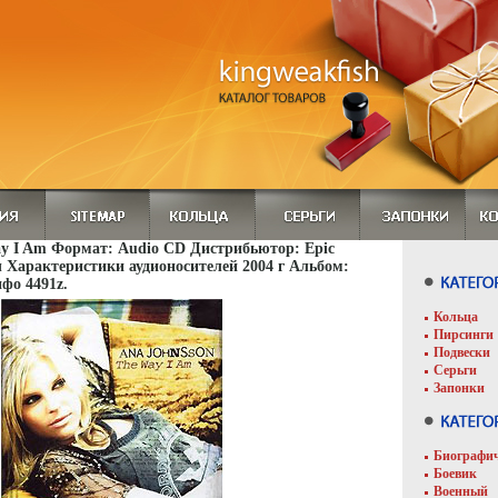
ay I Am Формат: Audio CD Дистрибьютор: Epic
Характеристики аудионосителей 2004 г Альбом:
фо 4491z.
Кольца
Пирсинги
Подвески
Серьги
Запонки
Биографи
Боевик
Военный