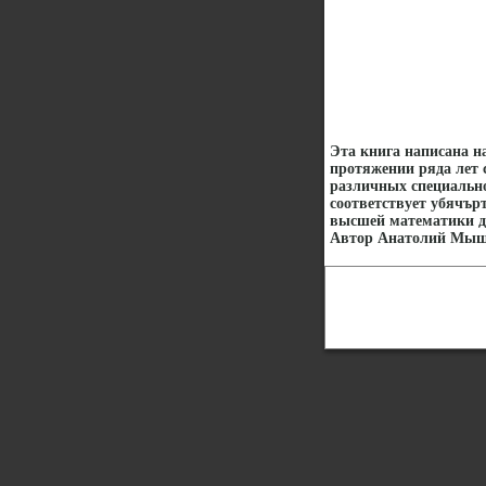
Эта книга написана н
протяжении ряда лет 
различных специально
соответствует убячър
высшей математики д
Автор Анатолий Мыш