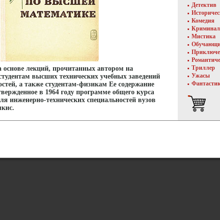
Детектив
Историче
Комедия
Криминал
Мистика
Обучающ
Приключе
Романтич
Триллер
а основе лекций, прочитанных автором на
Ужасы
студентам высших технических учебных заведений
Фантасти
стей, а также студентам-физикам Ее содержание
твержденное в 1964 году программе общего курса
ля инженерно-технических специальностей вузов
кис.