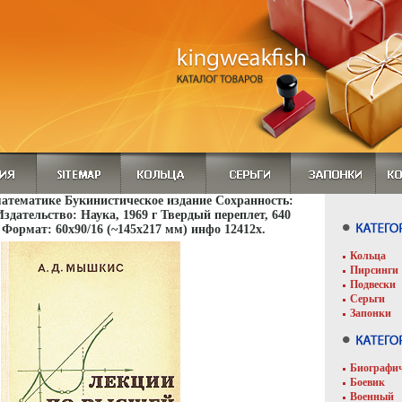
атематике Букинистическое издание Сохранность:
здательство: Наука, 1969 г Твердый переплет, 640
 Формат: 60x90/16 (~145х217 мм) инфо 12412x.
Кольца
Пирсинги
Подвески
Серьги
Запонки
Биографи
Боевик
Военный