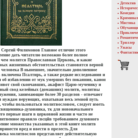
Детектив
Историче
Комедия
Криминал
Мистика
Обучающ
Приключе
Романтич
Триллер
Ужасы
 Сергий Филимонов Главное отличие этого
Фантасти
ление дать читателю возможно более полное
о чем молится Православная Церковь, и какие
юых жизненных обстоятельствах становятся верной
 человека В нынешнее, значительно дополненное
 включена Псалтирь, а также редкие исследования и
 об избавлении от мук умерших без покаяния, канон
ивот свой скончавших, акафист Царю-мученику и
нный свод келейных (домашних) молитв, молитвы
служения, занимающие более 30 разделов - отвечают
 нуждам верующих, охватывая весь земной путь
, чтобы пользоваться молитвословом, следует иметь
 священника-духовника, тк для новоначального
го первые шаги в церковной жизни и часто не
литвенное правило свсцйв требованием духовного
ление множества указанных в этой книге молитв
принести вред и ввести в прелесть Для
века молитвослов представляет действительную