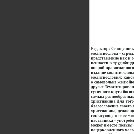
Редактор: Священник
молитвослова - стрем
представление как и 
ценности в труднбяцд
опорой православного
издание молитвослова
молитвословия: канон
о самовольне жвлюйю
другие Тематизирова
суточного круга бого
самым разнообразным
христианина Для того
благословение своего
христианина, делающе
согласующего свое мо
наставника - употреб
может вместо пользы 
воцерковленного чело