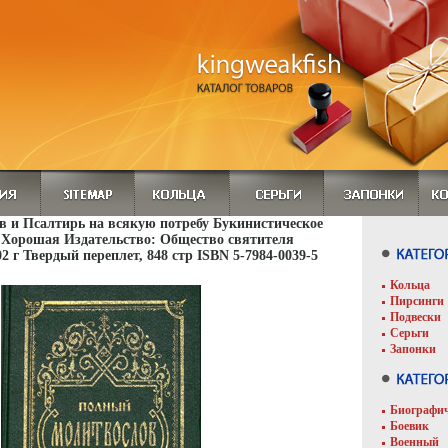
 и Псалтирь на всякую потребу Букинистическое
 Хорошая Издательство: Общество святителя
2 г Твердый переплет, 848 стр ISBN 5-7984-0039-5
Кольца
Пирсинги
Подвески
Серьги
Запонки
Биографи
Боевик
Военный