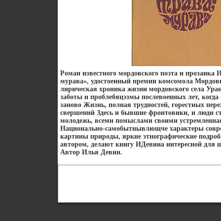
Роман известного мордовского поэта и прозаика 
мурава», удостоенный премии комсомола Мордов
лирическая хроника жизни мордовского села Уран
заботы и проблебяцэзмы послевоенных лет, когда
заново Жизнь, полная трудностей, горестных пер
свершений Здесь и бывшие фронтовики, и люди с
молодежь, всеми помыслами своими устремленная
Национально-самобытнывлющче характеры совр
картины природы, яркие этнографические подроб
автором, делают книгу ИДевина интересной для 
Автор Илья Девин.