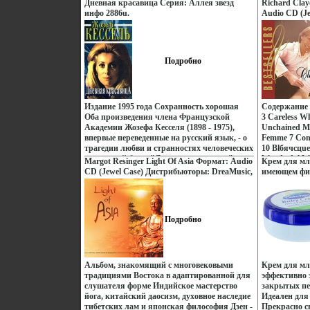
Георгий Байдуков.
гигантские 
Дневная красавица Серия: Аллея звезд
Richard Cla
связаны с п
инфо 2886u.
Audio CD (J
убийством, 
DreaMusic Р
мстителя Ав
Характерист
Hamilton.
Сборник: Ро
Подробно
Издание 1995 года Сохранность хорошая
Содержание 1
Оба произведения члена Французской
3 Careless Wh
Академии Жозефа Кесселя (1898 - 1975),
Unchained M
впервые переведенные на русский язык, - о
Femme 7 Con 
трагедии любви и странностях человеческих
10 Blбячсцue
отношений бячга"Дневная красавица"
Wonderful W
Margot Resinger Light Of Asia Формат: Audio
Крем для мл
обрела вторую жизнь благодаря знаменитой
Memory 15 D
CD (Jewel Case) Дистрибьюторы: DreaMusic,
имеющем фил
экранизации романа, которую осуществил
Silence 17 G
Правительство звука Россия Лицензионные
6549o.
кинорежиссер Луис Бунюэль Перевод с
Takes It All 
товары Характеристики аудионосителей
французского С С Семеновой Автор Жозеф
Исполнитель
2009 г Сборник: Российское издание инфо
Кессель Joseph Kessel.
Clayderman.
13199z.
Подробно
Альбом, знакомящий с многовековыми
Крем для мл
традициями Востока в адаптированной для
эффективно 
слушателя форме Индийское мастерство
закрытых пе
йога, китайский даосизм, духовное наследие
Идеален для
тибетских лам и японская философия Дзен -
Прекрасно с