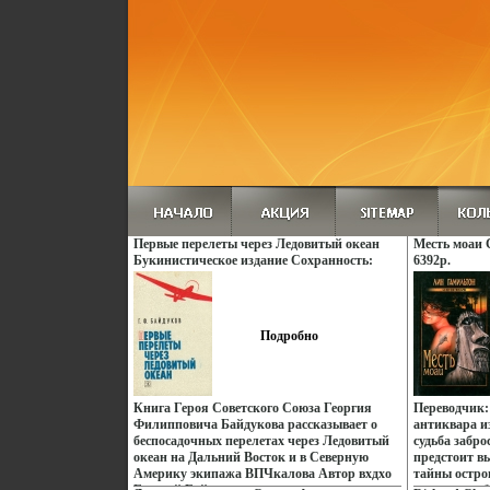
Первые перелеты через Ледовитый океан
Месть моаи 
Букинистическое издание Сохранность:
6392p.
Хорошая Издательство: Детская литература
Москва, 1983 г Твердый переплет, 175 стр
Тираж: 100000 экз Формат: 60x84/16
(~143х205 мм) инфо 3032u.
Подробно
Книга Героя Советского Союза Георгия
Переводчик:
Филипповича Байдукова рассказывает о
антиквара и
беспосадочных перелетах через Ледовитый
судьба забро
океан на Дальний Восток и в Северную
предстоит в
Америку экипажа ВПЧкалова Автор вхдхо
тайны остро