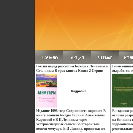
Россия перед рассветом Беседы с Лениным и
Геомеханика
Сталиным В трех книгах Книга 2 Серия:
выработок г
Родина моя инфо 5605y.
Букинистиче
Хорошая Изд
Петербургск
Плеханова, 2
Подробно
инфо 10089x.
Издание 1998 года Сохранность хорошая В
В издании р
книгу воошли беседы Галины Алексеевны
основы разр
Карповой с В И Лениным через
на больших 
экстрасенсорные сеансы Во второй том
удароопасно
вошли мемуары В И Ленина, принятые по
регионально