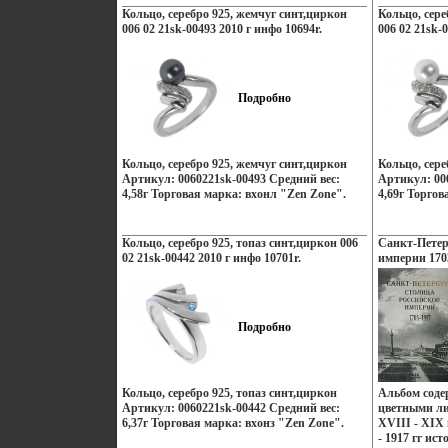
Кольцо, серебро 925, жемчуг синт,циркон
Кольцо, сере
006 02 21sk-00493 2010 г инфо 10694r.
006 02 21sk-
Подробно
Кольцо, серебро 925, жемчуг синт,циркон
Кольцо, сере
Артикул: 0060221sk-00493 Средний вес:
Артикул: 00
4,58г Торговая марка: вхонл "Zen Zone".
4,69г Торгов
Кольцо, серебро 925, топаз синт,циркон 006
Санкт-Петер
02 21sk-00442 2010 г инфо 10701r.
империи 170
и фотографи
Сохранность
Наука, 2003 
инфо 3038o.
Подробно
Кольцо, серебро 925, топаз синт,циркон
Альбом сод
Артикул: 0060221sk-00442 Средний вес:
цветными л
6,37г Торговая марка: вхонз "Zen Zone".
XVIII - XIX
- 1917 гг ис